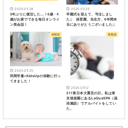
2025.03.28
2025.03.25
3年ぶりに復活した…！6歳・4
卒園式を迎えて、号泣しまし
歳がお家でできる毎日オンライ
た;; 保育園、先生方、6年間本
ン英会話！
当にありがとうございました;;
体験談
体験談
2025.03.25
民間学童×KidsUpの体験に行っ
てきました！
2025.03.12
311東日本大震災の日。私は東
京後楽園にあるLaQuaSPA（温
浴施設）でアルバイトをしてい
た。