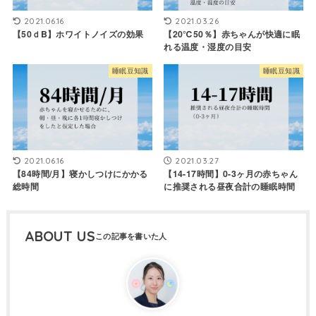
2021.06.16
2021.03.26
【50ｄB】ホワイトノイズの効果
【20℃50％】赤ちゃんが快適に眠
れる温度・湿度の目安
睡眠豆知識
睡眠豆知識
2021.06.16
2021.03.27
【84時間/月】寝かしつけにかかる
【14-17時間】0-3ヶ月の赤ちゃん
総時間
に推奨される昼夜合計の睡眠時間
ABOUT US