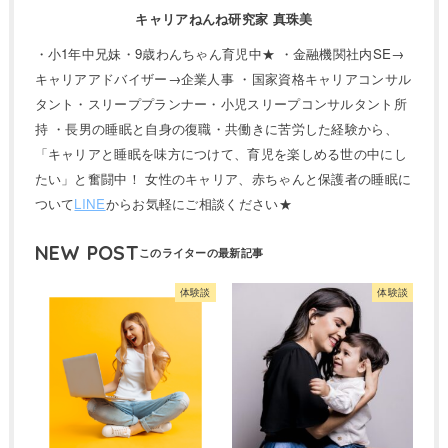
キャリアねんね研究家 真珠美
・小1年中兄妹・9歳わんちゃん育児中★ ・金融機関社内SE→
キャリアアドバイザー→企業人事 ・国家資格キャリアコンサル
タント・スリーププランナー・小児スリープコンサルタント所
持 ・長男の睡眠と自身の復職・共働きに苦労した経験から、
「キャリアと睡眠を味方につけて、育児を楽しめる世の中にし
たい」と奮闘中！ 女性のキャリア、赤ちゃんと保護者の睡眠に
ついて
LINE
からお気軽にご相談ください★
NEW POST
体験談
体験談