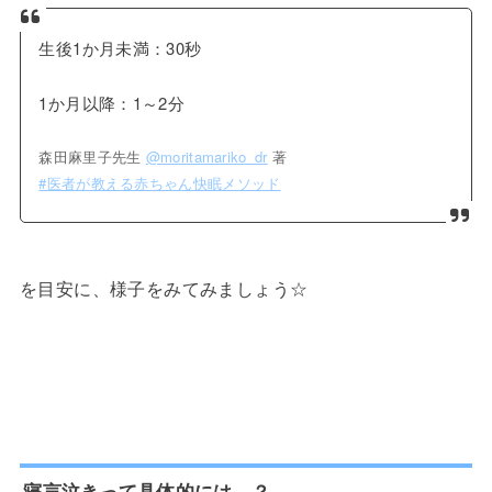
生後1か月未満：30秒
1か月以降：1～2分
森田麻里子先生
@moritamariko_dr
著
#医者が教える赤ちゃん快眠メソッド
を目安に、様子をみてみましょう☆
寝言泣きって具体的には…？