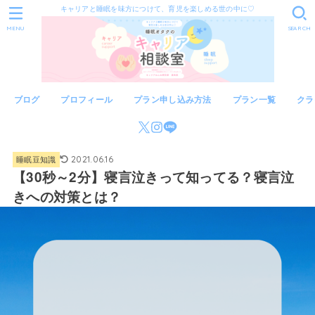
キャリアと睡眠を味方につけて、育児を楽しめる世の中に♡
MENU
SEARCH
ブログ
プロフィール
プラン申し込み方法
プラン一覧
クラ
睡眠豆知識
2021.06.16
【30秒～2分】寝言泣きって知ってる？寝言泣
きへの対策とは？