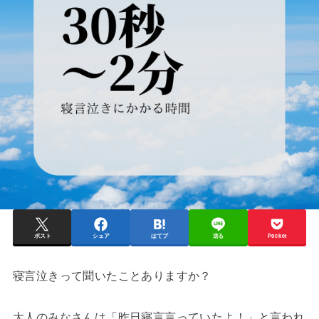
ポスト
シェア
はてブ
送る
Pocket
寝言泣きって聞いたことありますか？
大人のみなさんは「昨日寝言言っていたよ！」と言われ