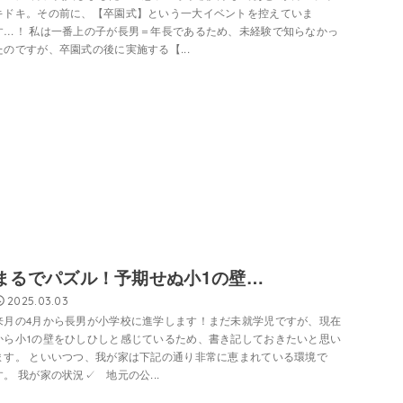
キドキ。その前に、【卒園式】という一大イベントを控えていま
す…！ 私は一番上の子が長男＝年長であるため、未経験で知らなかっ
たのですが、卒園式の後に実施する【...
まるでパズル！予期せぬ小1の壁…
2025.03.03
来月の4月から長男が小学校に進学します！まだ未就学児ですが、現在
から小1の壁をひしひしと感じているため、書き記しておきたいと思い
ます。 といいつつ、我が家は下記の通り非常に恵まれている環境で
す。 我が家の状況✓ 地元の公...