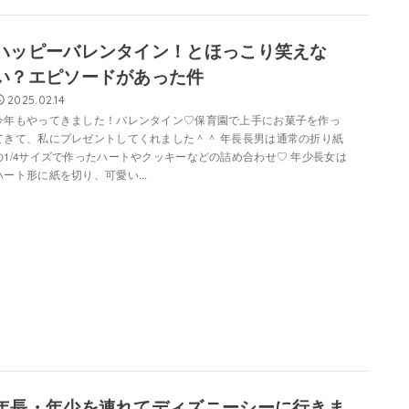
ハッピーバレンタイン！とほっこり笑えな
い？エピソードがあった件
2025.02.14
今年もやってきました！バレンタイン♡保育園で上手にお菓子を作っ
てきて、私にプレゼントしてくれました＾＾ 年長長男は通常の折り紙
の1/4サイズで作ったハートやクッキーなどの詰め合わせ♡ 年少長女は
ハート形に紙を切り、可愛い...
年長・年少を連れてディズニーシーに行きま