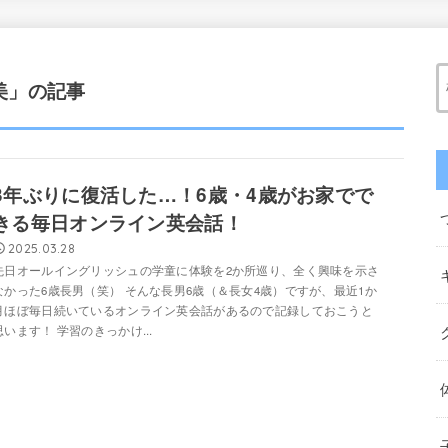
美」の記事
3年ぶりに復活した…！6歳・4歳がお家でで
きる毎日オンライン英会話！
2025.03.28
先日オールイングリッシュの学童に体験を2か所巡り、全く興味を示さ
なかった6歳長男（笑） そんな長男6歳（＆長女4歳）ですが、最近1か
月ほぼ毎日続いているオンライン英会話があるので記録しておこうと
思います！ 学習のきっかけ...