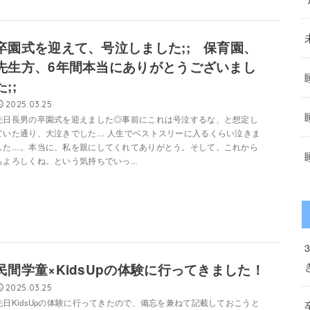
卒園式を迎えて、号泣しました;; 保育園、
先生方、6年間本当にありがとうございまし
た;;
2025.03.25
先日長男の卒園式を迎えました◎事前にこれは号泣するな、と想定し
ていた通り、大泣きでした… 人生でベストスリーに入るくらい泣きま
した…。本当に、私を親にしてくれてありがとう。そして、これから
もよろしくね。という気持ちでいっ...
民間学童×KidsUpの体験に行ってきました！
2025.03.25
先日KidsUpの体験に行ってきたので、備忘を兼ねて記載しておこうと