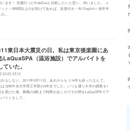
思います！ 先週行ったKidsDuoと比較したいと思い、伺いました。 メ
リット✓5時間以上のお預けであれば、送迎付き✓All English✓他学年
の...
311東日本大震災の日。私は東京後楽園にあ
るLaQuaSPA（温浴施設）でアルバイトを
していた。
2025.03.12
忘れもしない、2011年3月11日。あれからもう14年も経ったなんて。
私は当時中央大学理工学部の3年生でした。いつも通り大学の授業を1
限を受けた後、教職の6限まで時間があくのでその間をLaQuaSPAでア
ルバイトをして...