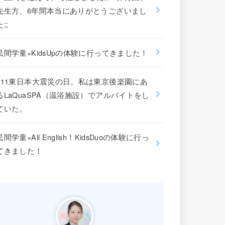
先生方、6年間本当にありがとうございまし
た;;
民間学童×KidsUpの体験に行ってきました！
311東日本大震災の日。私は東京後楽園にあ
るLaQuaSPA（温浴施設）でアルバイトをし
ていた。
民間学童×All English！KidsDuoの体験に行っ
てきました！