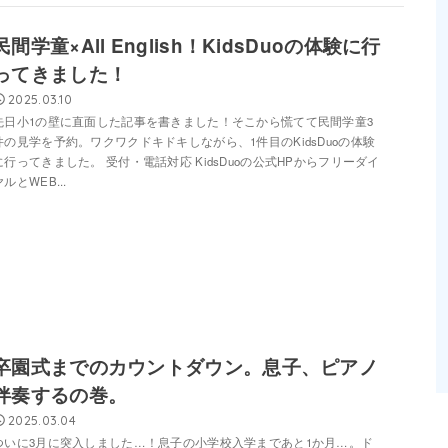
民間学童×All English！KidsDuoの体験に行
ってきました！
2025.03.10
先日小1の壁に直面した記事を書きました！そこから慌てて民間学童3
件の見学を予約。ワクワクドキドキしながら、1件目のKidsDuoの体験
に行ってきました。 受付・電話対応 KidsDuoの公式HPからフリーダイ
ヤルとWEB...
卒園式までのカウントダウン。息子、ピアノ
伴奏するの巻。
2025.03.04
ついに3月に突入しました…！息子の小学校入学まであと1か月…。ド