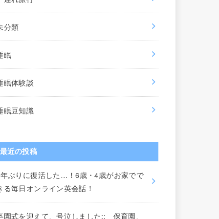
未分類
睡眠
睡眠体験談
睡眠豆知識
最近の投稿
3年ぶりに復活した…！6歳・4歳がお家でで
きる毎日オンライン英会話！
卒園式を迎えて、号泣しました;; 保育園、