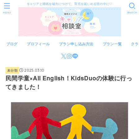
キャリアと睡眠を味方につけて、育児を楽しめる世の中に♡
MENU
SEARCH
ブログ
プロフィール
プラン申し込み方法
プラン一覧
クラ
未分類
2025.03.10
民間学童×All English！KidsDuoの体験に行っ
てきました！