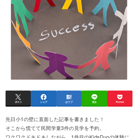
ポスト
シェア
はてブ
送る
Pocket
先日小1の壁に直面した記事を書きました！
そこから慌てて民間学童3件の見学を予約。
ワクワクドキドキしながら、1件目のKidsDuoの体験に