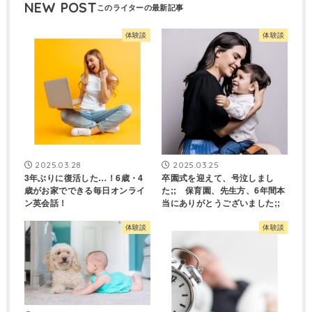
NEW POST
体験談
体験談
2025.03.28
2025.03.25
3年ぶりに復活した…！6歳・4
卒園式を迎えて、号泣しまし
歳がお家でできる毎日オンライ
た;; 保育園、先生方、6年間本
ン英会話！
当にありがとうございました;;
体験談
体験談