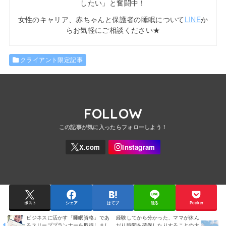
したい」と奮闘中！
女性のキャリア、赤ちゃんと保護者の睡眠について
LINE
か
らお気軽にご相談ください★
クライアント限定記事
FOLLOW
ポスト
シェア
はてブ
送る
Pocket
ビジネスに活かす「睡眠資格」であ
経験してから分かった、ママが休ん
るスリーププランナーを取得しまし
だり時間を確保したりすることの大