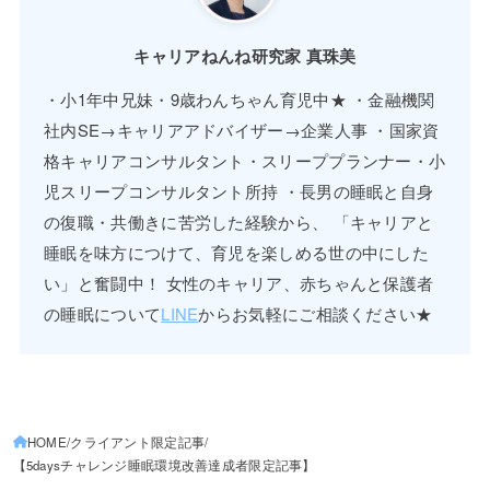
キャリアねんね研究家 真珠美
・小1年中兄妹・9歳わんちゃん育児中★ ・金融機関
社内SE→キャリアアドバイザー→企業人事 ・国家資
格キャリアコンサルタント・スリーププランナー・小
児スリープコンサルタント所持 ・長男の睡眠と自身
の復職・共働きに苦労した経験から、 「キャリアと
睡眠を味方につけて、育児を楽しめる世の中にした
い」と奮闘中！ 女性のキャリア、赤ちゃんと保護者
の睡眠について
LINE
からお気軽にご相談ください★
HOME
クライアント限定記事
【5daysチャレンジ睡眠環境改善達成者限定記事】