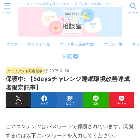
キャリアと睡眠を味方につけて、育児を楽しめる世の中に♡
MENU
SEARCH
ブログ
プロフィール
プラン申し込み方法
プラン一覧
クラ
クライアント限定記事
2025.01.28
保護中: 【5daysチャレンジ睡眠環境改善達成
者限定記事】
ポスト
シェア
はてブ
送る
Pocket
このコンテンツはパスワードで保護されています。閲覧
するには以下にパスワードを入力してください。