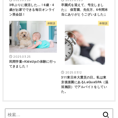
3年ぶりに復活した…！6歳・4
卒園式を迎えて、号泣しまし
歳がお家でできる毎日オンライ
た;; 保育園、先生方、6年間本
ン英会話！
当にありがとうございました;;
体験談
体験談
2025.03.25
民間学童×KidsUpの体験に行っ
てきました！
2025.03.12
311東日本大震災の日。私は東
京後楽園にあるLaQuaSPA（温
浴施設）でアルバイトをしてい
た。
検