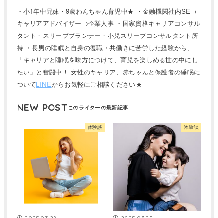
・小1年中兄妹・9歳わんちゃん育児中★ ・金融機関社内SE→
キャリアアドバイザー→企業人事 ・国家資格キャリアコンサル
タント・スリーププランナー・小児スリープコンサルタント所
持 ・長男の睡眠と自身の復職・共働きに苦労した経験から、
「キャリアと睡眠を味方につけて、育児を楽しめる世の中にし
たい」と奮闘中！ 女性のキャリア、赤ちゃんと保護者の睡眠に
ついて
LINE
からお気軽にご相談ください★
NEW POST
体験談
体験談
2025.03.28
2025.03.25