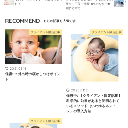
た！
変さ。子育て世帯18％のなかで奮
闘する中で。
RECOMMEND
クライアント限定記事
クライアント限定記事
2021.05.16
保護中: 外出時の寝かしつけポイン
ト
2025.01.12
保護中: 【クライアント限定記事】
科学的に効果があると証明されて
いるメソッド（いわゆるネント
レ）の導入方法
クライアント限定記事